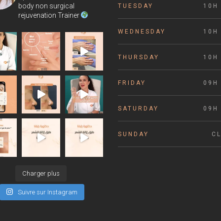
body non surgical
TUESDAY
10H 
rejuvenation Trainer
WEDNESDAY
10H 
THURSDAY
10H 
FRIDAY
09H 
SATURDAY
09H 
SUNDAY
C
Charger plus
Suivre sur Instagram