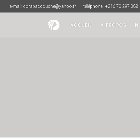
e-mail:
dorabaccouche@yahoo.fr
téléphone : +216 70 297 088
ACCUEIL
A PROPOS
N