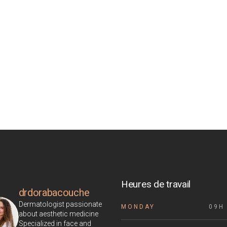
Heures de travail
drdorabacouche
Dermatologist passionate
MONDAY
09H 
about aesthetic medicine
Specialized in face and