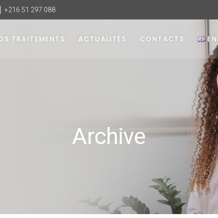
 │ +216 51 297 088
OS TRAITEMENTS
ACTUALITÉS
CONTACTS
EN
Archive