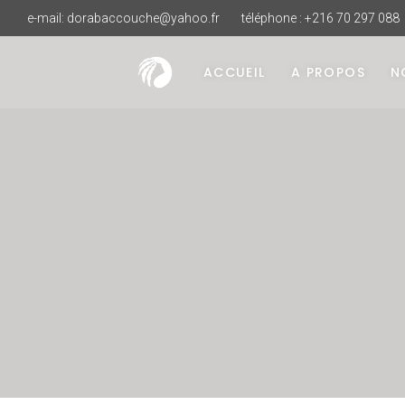
e-mail:
dorabaccouche@yahoo.fr
téléphone : +216 70 297 088
ACCUEIL
A PROPOS
N