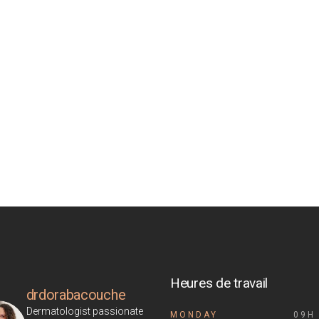
Heures de travail
drdorabacouche
Dermatologist passionate
MONDAY
09H 