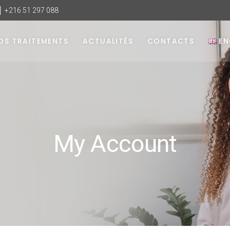
 │ +216 51 297 088
OS TRAITEMENTS
ACTUALITÉS
CONTACTS
EN
My Account