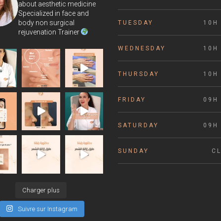
about aesthetic medicine
Specialized in face and
body non surgical
TUESDAY
10H 
rejuvenation Trainer
WEDNESDAY
10H 
THURSDAY
10H 
FRIDAY
09H 
SATURDAY
09H 
SUNDAY
C
Charger plus
Suivre sur Instagram