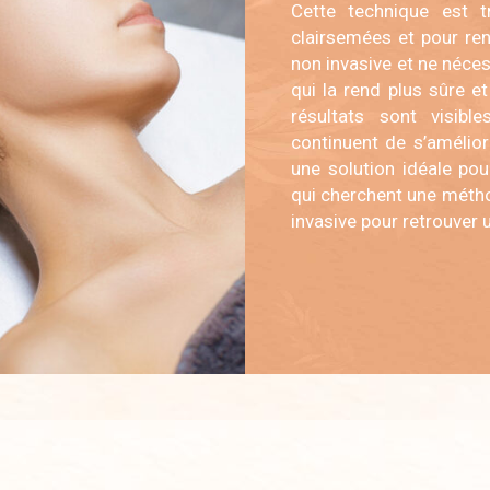
Cette technique est t
clairsemées et pour ren
non invasive et ne néces
qui la rend plus sûre et
résultats sont visib
continuent de s’amélio
une solution idéale pou
qui cherchent une métho
invasive pour retrouver 