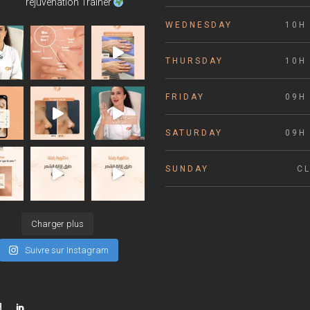
rejuvenation Trainer
WEDNESDAY
10H 
THURSDAY
10H 
FRIDAY
09H 
SATURDAY
09H 
SUNDAY
C
Charger plus
Suivre sur Instagram