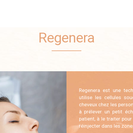
Regenera
Regenera est une techn
utilise les cellules s
cheveux chez les personn
à prélever un petit éch
patient, à le traiter pou
réinjecter dans les zone