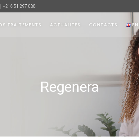
 │ +216 51 297 088
OS TRAITEMENTS
ACTUALITÉS
CONTACTS
EN
Regenera