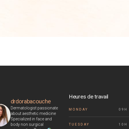
Heures de travail
drdorabacouche
Dermatologist passionate
MONDAY
09H 
about aesthetic medicine
Specialized in face and
body non surgical
TUESDAY
10H 