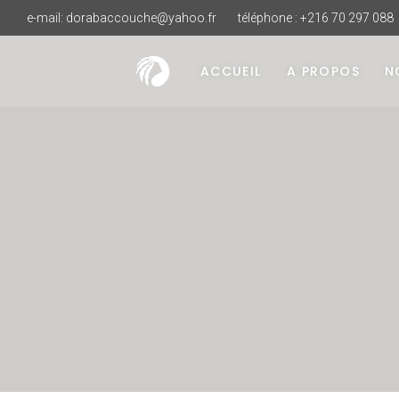
e-mail:
dorabaccouche@yahoo.fr
téléphone : +216 70 297 088
ACCUEIL
A PROPOS
N