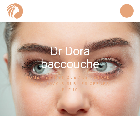
Dr Dora
baccouche
HOME
ESTHETIQUE
LE REGARD :
TOUT SAVOIR SUR LES CERNES
BLEUS